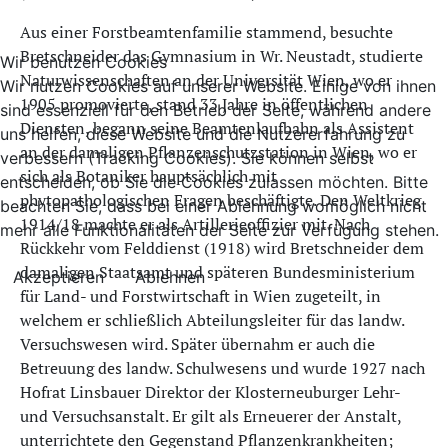
Aus einer Forstbeamtenfamilie stammend, besuchte
Bretschneider das Gymnasium in Wr. Neustadt, studierte
Wir benutzen Cookies
Naturwissenschaften an der Universität Wien, wo er
Wir nutzen Cookies auf unserer Website. Einige von ihnen
1905 promovierte, stand 33 Jahre in öffentlichen
sind essenziell für den Betrieb der Seite, während andere
Diensten, begann seine Beamtenlaufbahn als Assistent
uns helfen, diese Website und die Nutzererfahrung zu
an der damaligen Pflanzenschutzstation in Wien, wo er
verbessern (Tracking Cookies). Sie können selbst
sich als Botaniker hauptsächlich mit
entscheiden, ob Sie die Cookies zulassen möchten. Bitte
phytopathologischen Fragen beschäftigte. Den Weltkrieg
beachten Sie, dass bei einer Ablehnung womöglich nicht
1914/18 machte er als Artillerieoffizier mit. Nach
mehr alle Funktionalitäten der Seite zur Verfügung stehen.
Rückkehr vom Felddienst (1918) wird Bretschneider dem
damaligen Staatsamt und späteren Bundesministerium
Akzeptieren
Ablehnen
für Land- und Forstwirtschaft in Wien zugeteilt, in
welchem er schließlich Abteilungsleiter für das landw.
Versuchswesen wird. Später übernahm er auch die
Betreuung des landw. Schulwesens und wurde 1927 nach
Hofrat Linsbauer Direktor der Klosterneuburger Lehr-
und Versuchsanstalt. Er gilt als Erneuerer der Anstalt,
unterrichtete den Gegenstand Pflanzenkrankheiten;