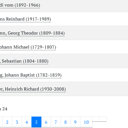
di vom (1892-1966)
ns Reinhard (1917-1989)
nn, Georg Theodor (1809-1884)
Johann Michael (1729-1807)
, Sebastian (1804-1880)
g, Johann Baptist (1782-1859)
r, Heinrich Richard (1930-2008)
n 24
2
3
4
5
6
7
8
9
10