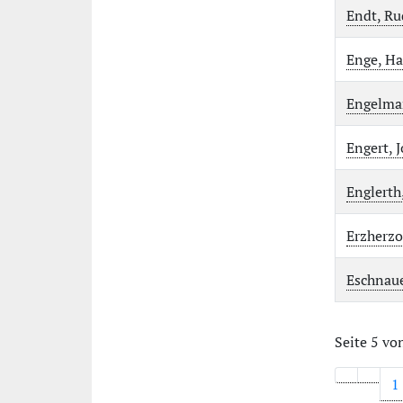
Endt, Ru
Enge, Ha
Engelma
Engert, 
Englerth
Erzherzo
Eschnaue
Seite 5 vo
1