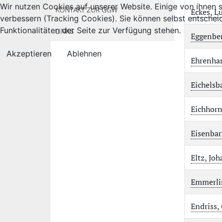
Wir nutzen Cookies auf unserer Website. Einige von ihnen s
KONTAKT ZUR GGW
Eckes, L
verbessern (Tracking Cookies). Sie können selbst entschei
Funktionalitäten der Seite zur Verfügung stehen.
LINKS
Eggenber
Akzeptieren
Ablehnen
Ehrenhar
Eichelsb
Eichhorn
Eisenbar
Eltz, Jo
Emmerlin
Endriss,