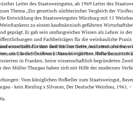
ischer Leiter des Staatsweingutes, ab 1969 Leiter des Staats
um Thema „Ein genetisch-züchterischer Vergleich der Vinifera
Die Entwicklung des Staatsweingutes Würzburg mit 11 Weinbau
Weinfrankens zu einem kaufmännisch geführten Wirtschaftsbet
nd geprägt. Er gab sein umfangreiches Wissen als Lehrer in d
öffentlichungen und Fachbeiträgen für die weinbauliche Praxis
andwirtschaftsdirektor und Stellvertreter des Leiters der Bay
ind essenziell für den Betrieb der Seite, während andere u
ernannt. Sein Schriftwerk "Vom königlichen Hofkeller zum Staa
den, ob Sie die Cookies zulassen möchten. Bitte beachten S
ssierten in Franken. Seine wissenschaftlich begründeten Zweif
ür den Müller-Thurgau haben sich mit Hilfe der modernen Verfa
ichungen: Vom königlichen Hofkeller zum Staatsweingut, Bayer. 
rgau - kein Riesling x Silvaner, Der Deutsche Weinbau, 1961. 
Wa.