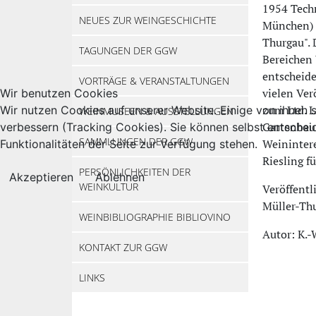
1954 Techn
NEUES ZUR WEINGESCHICHTE
München) z
Thurgau". 
TAGUNGEN DER GGW
Bereichen 
entscheide
VORTRÄGE & VERANSTALTUNGEN
vielen Ver
Wir benutzen Cookies
zum Ltd. L
Wir nutzen Cookies auf unserer Website. Einige von ihnen s
WEINMUSEEN & AUSSTELLUNGEN
Gartenbau 
verbessern (Tracking Cookies). Sie können selbst entschei
SAMMLUNGEN DER GGW
Weinintere
Funktionalitäten der Seite zur Verfügung stehen.
Riesling f
PERSÖNLICHKEITEN DER
Akzeptieren
Ablehnen
WEINKULTUR
Veröffentl
Müller-Thu
WEINBIBLIOGRAPHIE BIBLIOVINO
Autor: K.-
KONTAKT ZUR GGW
LINKS