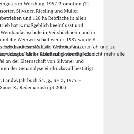
weingutes in Würzburg. 1957 Promotion (TU
sorten Silvaner, Riesling und Müller-
betrieben und 120 ha Rebfläche in allen
rieb hat E. maßgeblich beeinflusst und
er Weinbaufachschule in Veitshöchheim und in
 und die Weinwirtschaft weiter. 1987 wurde E.
erischen Landesanstalt für Weinbau und
ns helfen, diese Website und die Nutzererfahrung zu
tsweingut" bleibt Standardlektüre für jeden
ie, dass bei einer Ablehnung womöglich nicht mehr alle
el an der Elternschaft von Silvaner und
hren der Genanalyse eindrucksvoll bestätigt.
Landw. Jahrbuch 54. Jg., SH 3, 1977. −
− Sauer E., Redemanuskript 2003.