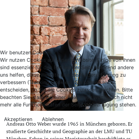
Wir benutzen Cookies
Wir nutzen Cookies auf unserer Website. Einige von ihnen
sind essenziell für den Betrieb der Seite, während andere
uns helfen, diese Website und die Nutzererfahrung zu
verbessern (Tracking Cookies). Sie können selbst
entscheiden, ob Sie die Cookies zulassen möchten. Bitte
beachten Sie, dass bei einer Ablehnung womöglich nicht
mehr alle Funktionalitäten der Seite zur Verfügung stehen.
Akzeptieren
Ablehnen
Andreas Otto Weber wurde 1965 in München geboren. Er
studierte Geschichte und Geographie an der LMU und TU
München. Schon in seiner Magisterarbeit beschäftigte er