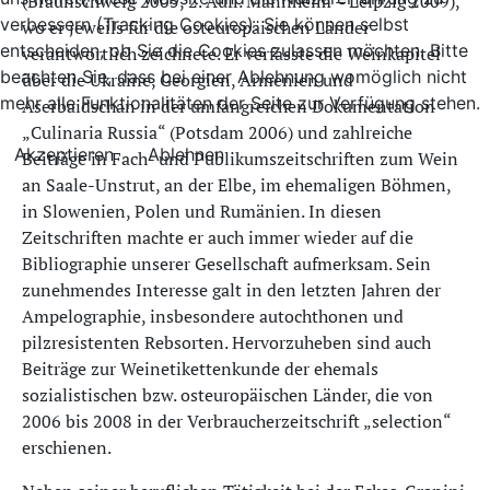
(Braunschweig 2005, 2. Aufl. Mannheim – Leipzig 2009),
verbessern (Tracking Cookies). Sie können selbst
wo er jeweils für die osteuropäischen Länder
entscheiden, ob Sie die Cookies zulassen möchten. Bitte
verantwortlich zeichnete. Er verfasste die Weinkapitel
beachten Sie, dass bei einer Ablehnung womöglich nicht
über die ­Ukraine, Georgien, Armenien und
mehr alle Funktionalitäten der Seite zur Verfügung stehen.
Aserbaidschan in der umfangreichen Dokumentation
„Culinaria Russia“ (Potsdam 2006) und zahlreiche
Akzeptieren
Ablehnen
Beiträge in Fach- und Publikumszeitschriften zum Wein
an Saale-Unstrut, an der Elbe, im ehemaligen Böhmen,
in Slowenien, Polen und Rumänien. In diesen
Zeitschriften machte er auch immer wieder auf die
Bibliographie unserer Gesellschaft aufmerksam. Sein
zunehmendes Interesse galt in den letzten Jahren der
Ampelographie, insbesondere autochthonen und
pilzresistenten Rebsorten. Hervorzuheben sind auch
Beiträge zur Weinetikettenkunde der ehemals
sozialistischen bzw. osteuropäischen Länder, die von
2006 bis 2008 in der Verbraucherzeitschrift „selection“
erschienen.