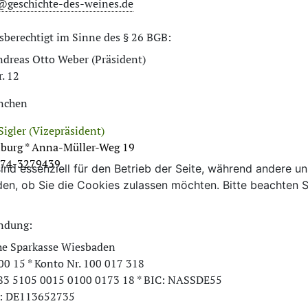
@geschichte-des-weines.de
sberechtigt im Sinne des § 26 BGB:
Andreas Otto Weber (Präsident)
. 12
nchen
Sigler (Vizepräsident)
iburg * Anna-Müller-Weg 19
74-3279439
ind essenziell für den Betrieb der Seite, während andere u
den, ob Sie die Cookies zulassen möchten. Bitte beachten S
ndung:
he Sparkasse Wiesbaden
0 15 * Konto Nr. 100 017 318
83 5105 0015 0100 0173 18 * BIC: NASSDE55
.: DE113652735