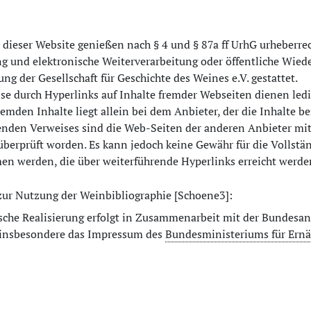
 dieser Website genießen nach § 4 und § 87a ff UrhG urheberrec
g und elektronische Weiterverarbeitung oder öffentliche Wiede
g der Gesellschaft für Geschichte des Weines e.V. gestattet.
se durch Hyperlinks auf Inhalte fremder Webseiten dienen ledi
fremden Inhalte liegt allein bei dem Anbieter, der die Inhalte b
nden Verweises sind die Web-Seiten der anderen Anbieter mit
berprüft worden. Es kann jedoch keine Gewähr für die Vollstä
n werden, die über weiterführende Hyperlinks erreicht werde
zur Nutzung der Weinbibliographie [Schoene3]:
sche Realisierung erfolgt in Zusammenarbeit mit der Bundesans
t insbesondere das Impressum des
Bundesministeriums für Ernä