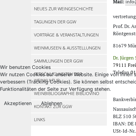
Mail:
info
NEUES ZUR WEINGESCHICHTE
vertretung
TAGUNGEN DER GGW
Prof. Dr. 
Röntgenstr
VORTRÄGE & VERANSTALTUNGEN
81679 Mü
WEINMUSEEN & AUSSTELLUNGEN
Dr. Jürgen 
SAMMLUNGEN DER GGW
79111 Fre
Wir benutzen Cookies
Telefon
01
PERSÖNLICHKEITEN DER
Wir nutzen Cookies auf unserer Website. Einige von ihnen s
WEINKULTUR
verbessern (Tracking Cookies). Sie können selbst entschei
Funktionalitäten der Seite zur Verfügung stehen.
WEINBIBLIOGRAPHIE BIBLIOVINO
Bankverbi
Akzeptieren
Ablehnen
KONTAKT ZUR GGW
Nassauisc
BLZ 510 50
LINKS
IBAN: DE 
USt-Id-Nr