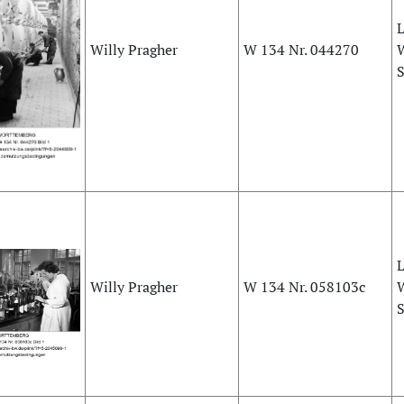
L
Willy Pragher
W 134 Nr. 044270
S
L
Willy Pragher
W 134 Nr. 058103c
S