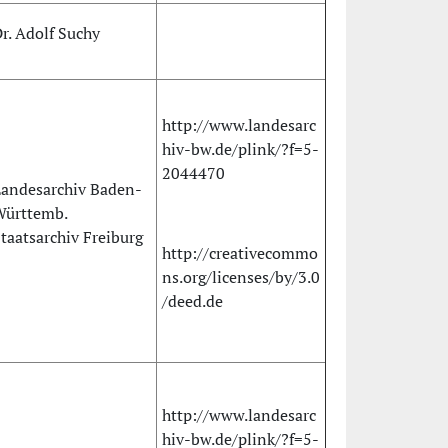
r. Adolf Suchy
http://www.landesarc
hiv-bw.de/plink/?f=5-
2044470
andesarchiv Baden-
Württemb.
taatsarchiv Freiburg
http://creativecommo
ns.org/licenses/by/3.0
/deed.de
http://www.landesarc
hiv-bw.de/plink/?f=5-