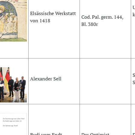
U
Elsässische Werkstatt
k
Cod. Pal. germ. 144,
von 1418
Bl. 380r
S
Alexander Sell
S
Rudi vom Endt
Der Optimist