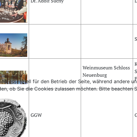
Dr. Adolf Suchy
D
S
K
Weinmuseum Schloss
S
Neuenburg
F
ind essenziell für den Betrieb der Seite, während andere u
den, ob Sie die Cookies zulassen möchten. Bitte beachten S
GGW