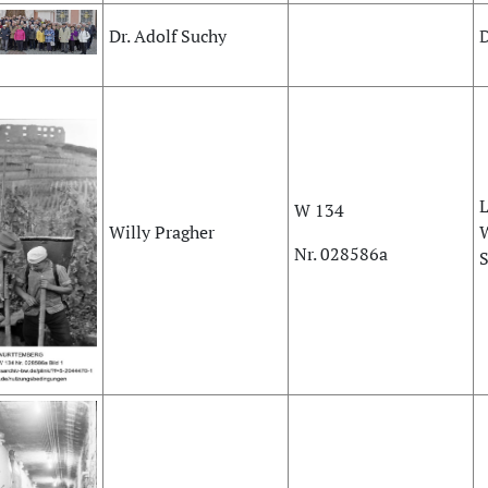
Dr. Adolf Suchy
D
L
W 134
Willy Pragher
Nr. 028586a
S