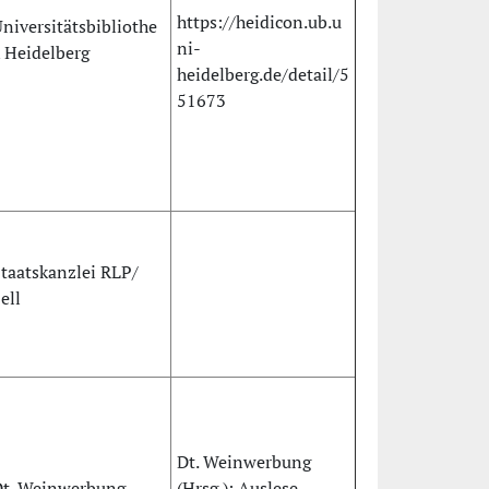
https://heidicon.ub.u
niversitätsbibliothe
ni-
 Heidelberg
heidelberg.de/detail/5
51673
taatskanzlei RLP/
ell
Dt. Weinwerbung
Dt. Weinwerbung
(Hrsg.): Auslese,