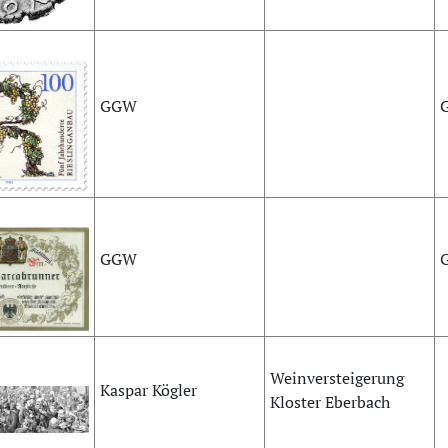
GGW
GGW
Weinversteigerung
Kaspar Kögler
Kloster Eberbach