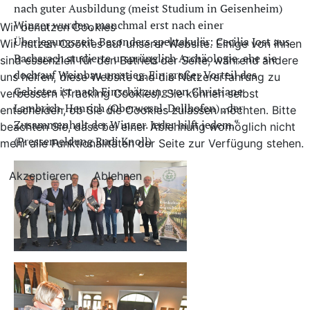
nach guter Ausbildung (meist Studium in Geisenheim)
Winzer wurden, manchmal erst nach einer
Wir benutzen Cookies
Überlegungszeit. Besonders spektakulär: Cecilia Jost aus
Wir nutzen Cookies auf unserer Website. Einige von ihnen
Bacharach studierte ursprünglich Archäologie, ehe sie
sind essenziell für den Betrieb der Seite, während andere
doch auf Weinbau umstieg. Ein großer Vorteil des
uns helfen, diese Website und die Nutzererfahrung zu
Gebietes ist nach Einschätzung von Christiane
verbessern (Tracking Cookies). Sie können selbst
Lambrich-Henrich (Oberwesel-Dellhofen) „der
entscheiden, ob Sie die Cookies zulassen möchten. Bitte
Zusammenhalt der Winzer. Jeder hilft jedem.“
beachten Sie, dass bei einer Ablehnung womöglich nicht
(Pressemeldung Rudi Knoll)
mehr alle Funktionalitäten der Seite zur Verfügung stehen.
Akzeptieren
Ablehnen