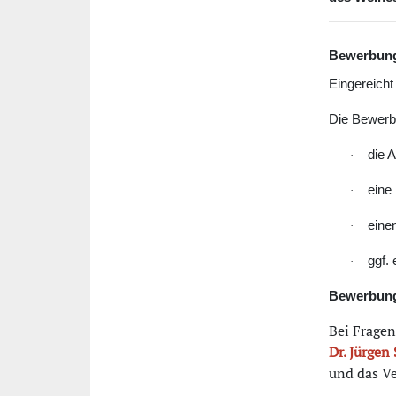
Bewerbung
Eingereich
Die Bewerbu
die A
·
eine
·
eine
·
ggf.
·
Bewerbun
Bei Frage
Dr. Jürgen 
und das Ve