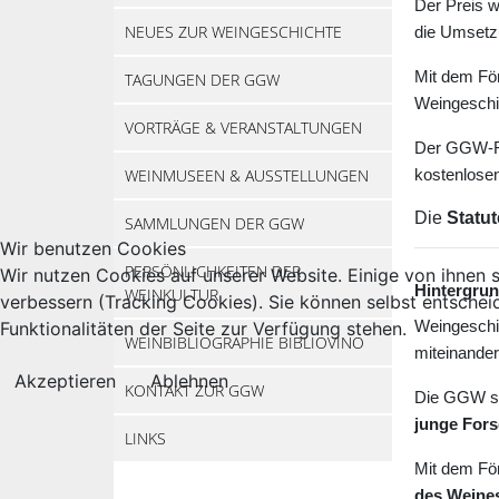
Der Preis 
NEUES ZUR WEINGESCHICHTE
die Umsetz
Mit dem Fö
TAGUNGEN DER GGW
Weingeschi
VORTRÄGE & VERANSTALTUNGEN
Der GGW-Fö
WEINMUSEEN & AUSSTELLUNGEN
kostenlose
Die
Statu
SAMMLUNGEN DER GGW
Wir benutzen Cookies
PERSÖNLICHKEITEN DER
Wir nutzen Cookies auf unserer Website. Einige von ihnen s
Hintergrun
WEINKULTUR
verbessern (Tracking Cookies). Sie können selbst entschei
Funktionalitäten der Seite zur Verfügung stehen.
Weingeschic
WEINBIBLIOGRAPHIE BIBLIOVINO
miteinander
Akzeptieren
Ablehnen
KONTAKT ZUR GGW
Die GGW si
junge For
LINKS
Mit dem För
des Weine