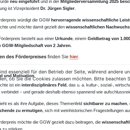
wurde
neu eingeführt
und in der
Mitgliederversammlung 2025 besc
ung ist Vizepräsident
Dr. Jürgen Sigler
.
rderpreis würdigt die GGW
hervorragende wissenschaftliche Leis
chte und möchte damit gezielt den
wissenschaftlichen Nachwuchs
rderpreis besteht aus einer
Urkunde
, einem
Geldbetrag von 1.00
n
GGW-Mitgliedschaft von 2 Jahren
.
ten des Förderpreises
finden Sie
hier
.
ind essenziell für den Betrieb der Seite, während andere u
d und Motivation
den, ob Sie die Cookies zulassen möchten. Bitte beachten S
hte ist ein
interdisziplinäres Feld
, das u. a. kultur-, sozial-, wirt
 verbindet – und gerade deshalb ebenso spannend wie aufschlussreic
eht es als ihre Aufgabe, dieses Themenfeld
sichtbarer zu machen
,
schende zu ermutigen
, sich mit weinhistorischen Fragestellungen a
derpreis möchte die GGW gezielt dazu beitragen, die
wissenschaftl
s
zu stärken.