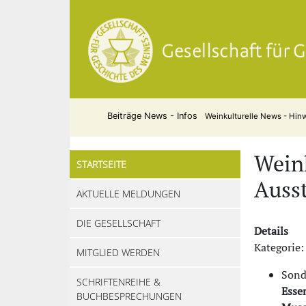
Beiträge
News - Infos
Weinkulturelle News - Hin
Weink
STARTSEITE
Auss
AKTUELLE MELDUNGEN
DIE GESELLSCHAFT
Details
Kategorie:
MITGLIED WERDEN
Sond
SCHRIFTENREIHE &
Esse
BUCHBESPRECHUNGEN