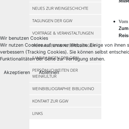
Muse
NEUES ZUR WEINGESCHICHTE
TAGUNGEN DER GGW
Vom 
Zum 
VORTRÄGE & VERANSTALTUNGEN
Reis
Wir benutzen Cookies
Wir nutzen Cookies auf unserer Website. Einige von ihnen s
WEINMUSEEN & AUSSTELLUNGEN
verbessern (Tracking Cookies). Sie können selbst entschei
SAMMLUNGEN DER GGW
Funktionalitäten der Seite zur Verfügung stehen.
PERSÖNLICHKEITEN DER
Akzeptieren
Ablehnen
WEINKULTUR
WEINBIBLIOGRAPHIE BIBLIOVINO
KONTAKT ZUR GGW
LINKS