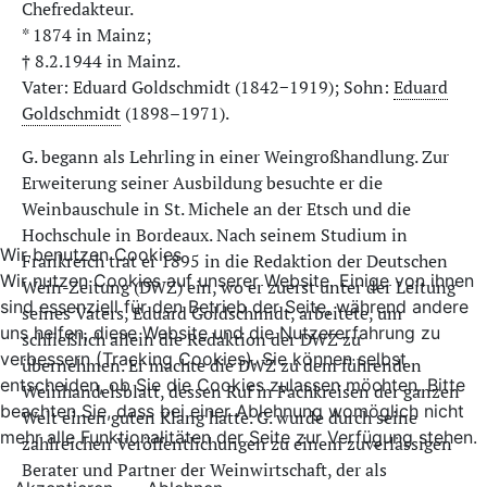
Chefredakteur.
* 1874 in Mainz;
† 8.2.1944 in Mainz.
Vater: Eduard Goldschmidt (1842−1919); Sohn:
Eduard
Goldschmidt
(1898–1971).
G. begann als Lehrling in einer Weingroßhandlung. Zur
Erweiterung seiner Ausbildung besuchte er die
Weinbauschule in St. Michele an der Etsch und die
Hochschule in Bordeaux. Nach seinem Studium in
Wir benutzen Cookies
Frankreich trat er 1895 in die Redaktion der Deutschen
Wir nutzen Cookies auf unserer Website. Einige von ihnen
Wein-Zeitung (DWZ) ein, wo er zuerst unter der Leitung
sind essenziell für den Betrieb der Seite, während andere
seines Vaters, Eduard Goldschmidt, arbeitete, um
uns helfen, diese Website und die Nutzererfahrung zu
schließlich allein die Redaktion der DWZ zu
verbessern (Tracking Cookies). Sie können selbst
übernehmen. Er machte die DWZ zu dem führenden
entscheiden, ob Sie die Cookies zulassen möchten. Bitte
Weinhandelsblatt, dessen Ruf in Fachkreisen der ganzen
beachten Sie, dass bei einer Ablehnung womöglich nicht
Welt einen guten Klang hatte. G. wurde durch seine
mehr alle Funktionalitäten der Seite zur Verfügung stehen.
zahlreichen Veröffentlichungen zu einem zuverlässigen
Berater und Partner der Weinwirtschaft, der als